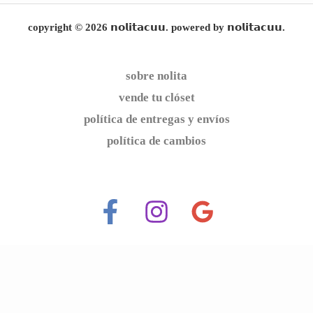
copyright © 2026 𝗻𝗼𝗹𝗶𝘁𝗮𝗰𝘂𝘂. powered by 𝗻𝗼𝗹𝗶𝘁𝗮𝗰𝘂𝘂.
sobre nolita
vende tu clóset
política de entregas y envíos
política de cambios