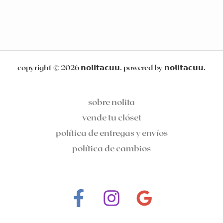
copyright © 2026 𝗻𝗼𝗹𝗶𝘁𝗮𝗰𝘂𝘂. powered by 𝗻𝗼𝗹𝗶𝘁𝗮𝗰𝘂𝘂.
sobre nolita
vende tu clóset
política de entregas y envíos
política de cambios