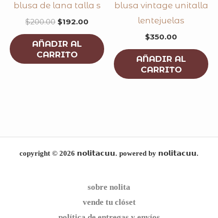
blusa de lana talla s
blusa vintage unitalla
lentejuelas
$
200.00
$
192.00
$
350.00
AÑADIR AL
CARRITO
AÑADIR AL
CARRITO
copyright © 2026 𝗻𝗼𝗹𝗶𝘁𝗮𝗰𝘂𝘂. powered by 𝗻𝗼𝗹𝗶𝘁𝗮𝗰𝘂𝘂.
sobre nolita
vende tu clóset
política de entregas y envíos