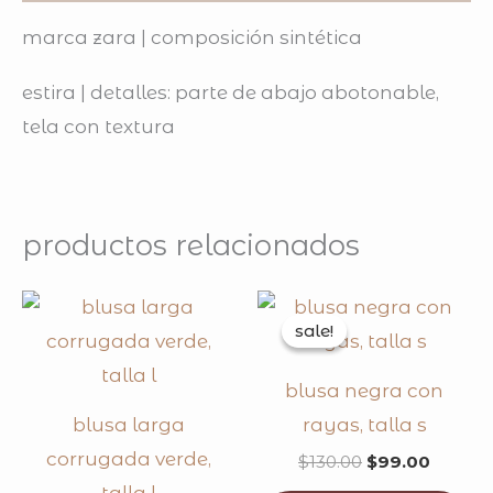
marca zara | composición sintética
estira | detalles: parte de abajo abotonable,
tela con textura
productos relacionados
original
curren
price
price
sale!
sale!
was:
is:
$130.00.
$99.00
blusa negra con
blusa larga
rayas, talla s
corrugada verde,
$
130.00
$
99.00
talla l