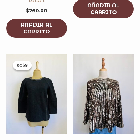
AÑADIR AL
$
260.00
CARRITO
AÑADIR AL
CARRITO
original
current
price
price
sale!
sale!
was:
is:
$200.00.
$192.00.