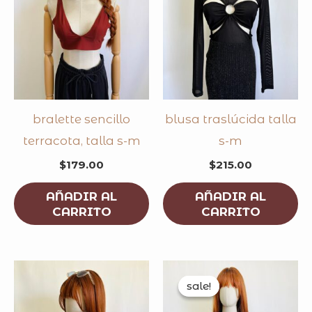
bralette sencillo
blusa traslúcida talla
terracota, talla s-m
s-m
$
179.00
$
215.00
AÑADIR AL
AÑADIR AL
CARRITO
CARRITO
original
curren
price
price
sale!
sale!
was:
is:
$130.00.
$99.00