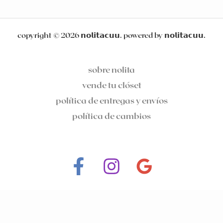
copyright © 2026 𝗻𝗼𝗹𝗶𝘁𝗮𝗰𝘂𝘂. powered by 𝗻𝗼𝗹𝗶𝘁𝗮𝗰𝘂𝘂.
sobre nolita
vende tu clóset
política de entregas y envíos
política de cambios