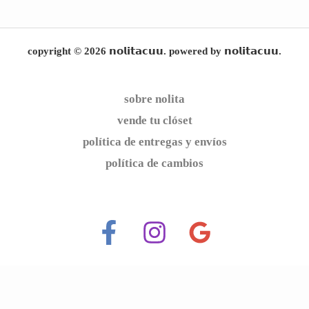
copyright © 2026 𝗻𝗼𝗹𝗶𝘁𝗮𝗰𝘂𝘂. powered by 𝗻𝗼𝗹𝗶𝘁𝗮𝗰𝘂𝘂.
sobre nolita
vende tu clóset
política de entregas y envíos
política de cambios