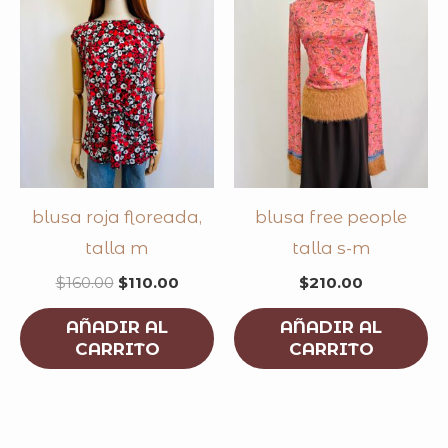
blusa roja floreada,
blusa free people
talla m
talla s-m
$
160.00
$
110.00
$
210.00
AÑADIR AL
AÑADIR AL
CARRITO
CARRITO