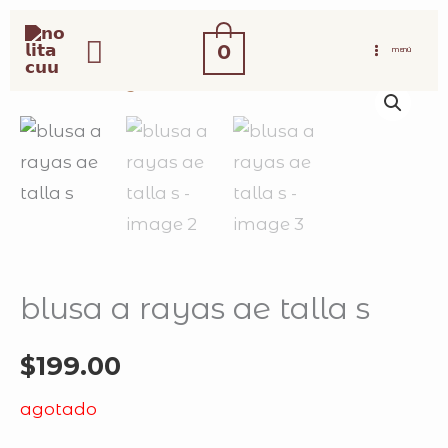
ir
buscar
al
0
MENÚ
contenido
blusa a rayas ae talla s
$
199.00
agotado