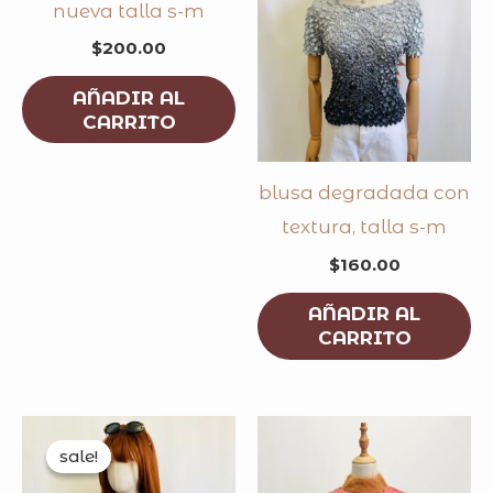
nueva talla s-m
$
200.00
AÑADIR AL
CARRITO
blusa degradada con
textura, talla s-m
$
160.00
AÑADIR AL
CARRITO
original
current
price
price
sale!
sale!
was:
is:
$160.00.
$110.00.