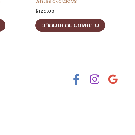
m
lentes ovalados
$
129.00
AÑADIR AL CARRITO