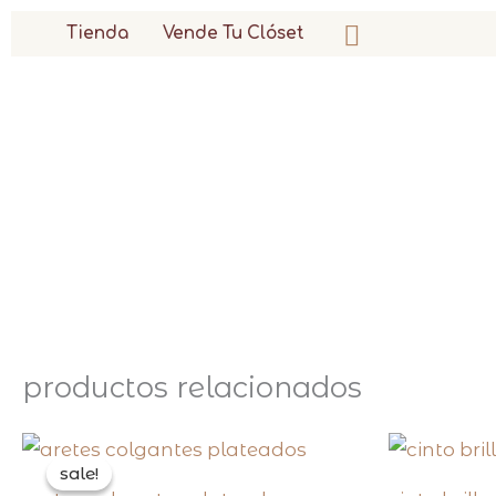
ir
buscar
Tienda
Vende Tu Clóset
al
contenido
productos relacionados
original
current
price
price
sale!
sale!
was:
is: