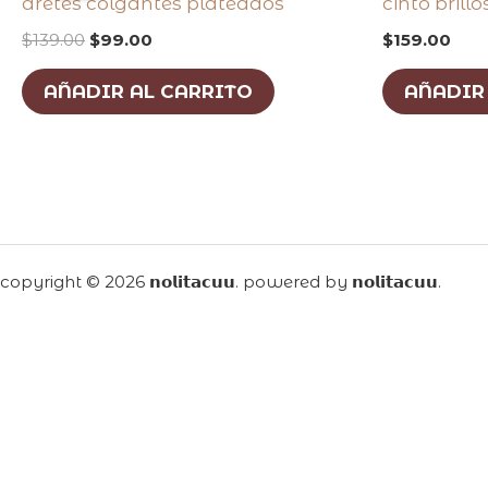
aretes colgantes plateados
cinto brill
$139.00.
$99.00.
$
139.00
$
99.00
$
159.00
AÑADIR AL CARRITO
AÑADIR
copyright © 2026 𝗻𝗼𝗹𝗶𝘁𝗮𝗰𝘂𝘂. powered by 𝗻𝗼𝗹𝗶𝘁𝗮𝗰𝘂𝘂.