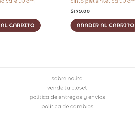
oso café 90 cm
cinto piel sintética 90 c
$
179.00
 AL CARRITO
AÑADIR AL CARRITO
sobre nolita
vende tu clóset
política de entregas y envíos
política de cambios