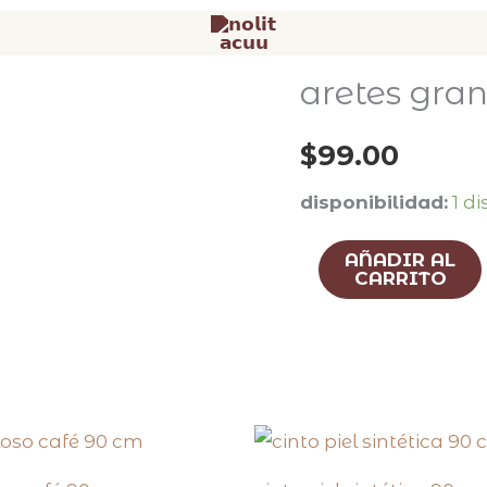
aretes gra
aretes
grandes
$
99.00
madera
cantidad
disponibilidad:
1 d
AÑADIR AL
CARRITO