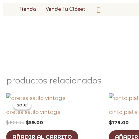
ir
buscar
Tienda
Vende Tu Clóset
al
contenido
productos relacionados
original
current
price
price
sale!
sale!
was:
is:
aretes estilo vintage
cinto piel 
$109.00.
$59.00.
$
109.00
$
59.00
$
179.00
AÑADIR AL CARRITO
AÑADIR