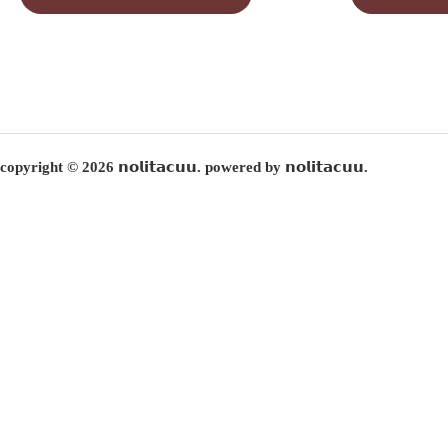
copyright © 2026 𝗻𝗼𝗹𝗶𝘁𝗮𝗰𝘂𝘂. powered by 𝗻𝗼𝗹𝗶𝘁𝗮𝗰𝘂𝘂.