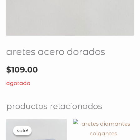
aretes acero dorados
$
109.00
agotado
productos relacionados
original
current
price
price
sale!
sale!
was:
is:
$139.00.
$99.00.