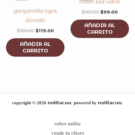
collar pez vidrio
$169.00.
$119.00.
$169.00.
$99.00
gargantilla tigre
$
169.00
$
99.00
dorado
AÑADIR AL
$
169.00
$
119.00
CARRITO
AÑADIR AL
CARRITO
copyright © 2026 𝗻𝗼𝗹𝗶𝘁𝗮𝗰𝘂𝘂. powered by 𝗻𝗼𝗹𝗶𝘁𝗮𝗰𝘂𝘂.
sobre nolita
vende tu clóset