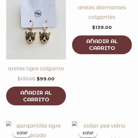
aretes diamantes
colgantes
$
139.00
AÑADIR AL
CARRITO
aretes tigre colgante
$
139.00
$
99.00
AÑADIR AL
CARRITO
original
current
original
curren
price
price
price
price
sale!
sale!
sale!
sale!
was:
is:
was:
is: