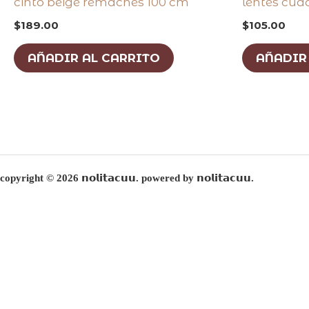
cinto beige remaches 100 cm
lentes cua
$
189.00
$
105.00
AÑADIR AL CARRITO
AÑADIR
copyright © 2026 𝗻𝗼𝗹𝗶𝘁𝗮𝗰𝘂𝘂. powered by 𝗻𝗼𝗹𝗶𝘁𝗮𝗰𝘂𝘂.