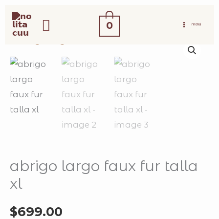
ir
buscar
al
0
MENÚ
contenido
abrigo largo faux fur talla
xl
$
699.00