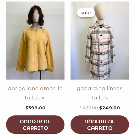
original
curre
price
price
sale!
sale!
was:
is:
$422.00.
$249.
abrigo lana amarillo
gabardina líneas
talla l-xl
talla s
$
599.00
$
422.00
$
249.00
AÑADIR AL
AÑADIR AL
CARRITO
CARRITO