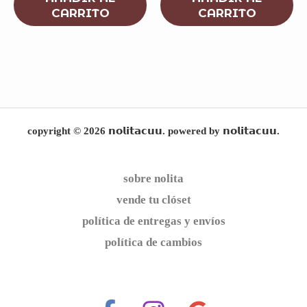
CARRITO
CARRITO
copyright © 2026 𝗻𝗼𝗹𝗶𝘁𝗮𝗰𝘂𝘂. powered by 𝗻𝗼𝗹𝗶𝘁𝗮𝗰𝘂𝘂.
sobre nolita
vende tu clóset
política de entregas y envíos
política de cambios