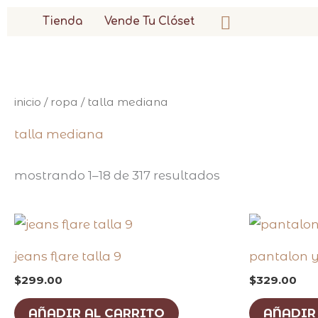
buscar
ir
Tienda
Vende Tu Clóset
al
contenido
sorted
inicio
/
ropa
/ talla mediana
by
latest
talla mediana
mostrando 1–18 de 317 resultados
jeans flare talla 9
pantalon y
$
299.00
$
329.00
AÑADIR AL CARRITO
AÑADIR